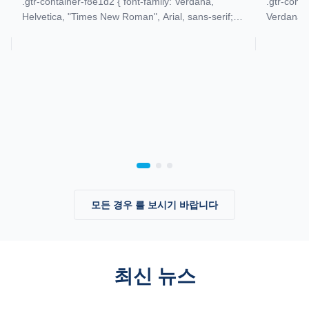
.gtr-container-f8e1d2 { font-family: Verdana,
.gtr-cont
Helvetica, "Times New Roman", Arial, sans-serif;
Verdana, 
color: #333; line-height: 1.6; padding: 15px; max-
sans-ser
width: 100%; box-sizing: border-box; } .gtr-
자 크기 조정:
container-f8e1d2 p { font-size: 14px; margin-
laser-1a
bottom: 1em; text-align: left !important; word-
텍스트 정렬: 
break: normal; ...
1a2b3c .
...
모든 경우 를 보시기 바랍니다
최신 뉴스