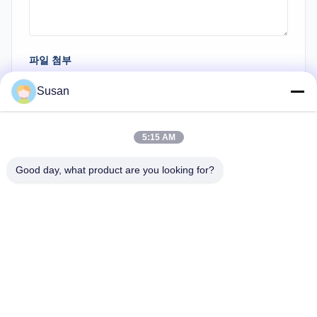
파일 첨부
파일 선택
Susan
최대 5개의 파일을 업로드할 수 있고 각 파일 크기는 최대 10M입니다.
5:15 AM
문의 제출
Good day, what product are you looking for?
Tel: 86--13606464486
이메일: sales@wfkmdz.com
D3-H-0, D3-H-17, D3-H-18, 7999번지, 동 건강 거리, 웅춘 지역, 춘
치 거리, 하이테크 지역, 위판, 산둥, 중국