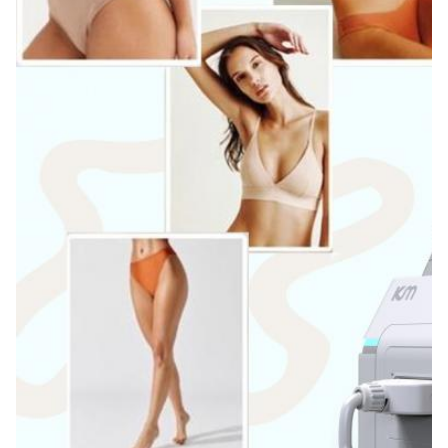
작동하는 무료 예비품, 온라인 지원, 비디오 기술 지원, 현장
설치와 훈련하면서, 현장 유지 보수와 수리 서비스
Warranty:
2년
Name:
영구 제모 휴대용 808 다이오드 레이저 제모
Spot Size:
12*12mm 12*20mm 15*27mm 선택
Laser Wavelength:
808nm-810nm
Laser Bars:
6-16바
Languages Option:
영어, 스페인어, 포르투갈어, 터키어...
Screen:
8.4/10.4인치 컬러 터치스크린
OEM/ODM Service:
그렇습니다, 전문가
Power Supplier: