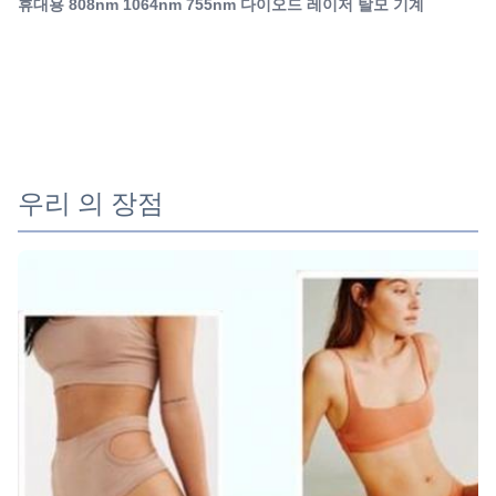
휴대용 808nm 1064nm 755nm 다이오드 레이저 탈모 기계
능 인식 기술 (시스템은 자동으로 설치 된 지점을 식별하고
자동으로해당 TIP의 처리 매개 변수) 자동 인식이 없습니다.
Name:
위험 화상 또는 에너지 부족을 피하기 위해 지능적으로 매개
휴대용 다이오드 레이저 기계
Laser Type:
변수를 조정 빛 점 을 조정 할 때 화상 ...
레이저 다이오드
Style:
휴대용
우리 의 장점
Type:
레이저
Q-Switch:
아니
Feature:
여드름 치료, 제모, 부기 방지, 혈관 제거, 유방 강화제, 다크
서클, 성형수술, 제모, 색소 제거, 색소침착 교정기, 모공 제
거제, 피부 회춘, 피부 강화, 미백, 주름 제거제
Application:
상용을 위해, 상용 & 가정용을 위해
After-Sales Service Provided: