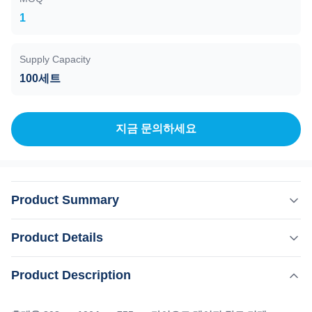
1
Supply Capacity
100세트
지금 문의하세요
Product Summary
휴대용 808nm 1064nm 755nm 다이오드 레이저 탈모 기계
Product Details
우리 의 장점 KM 레이저2009년 이후, 업계의 대표적인 미용
기계 제조업체 고품질과 고기술의 장비에 초점을 맞추고 저
,
Product Description
강조하다:
808nm 가지고 다닐 수 있는 다이오드 레이저 기계
는 당신이 전문 구매자라고 믿습니다. 이 양식을 주의 깊게
,
755nm 휴대용 다이오드 레이저 기계
읽어보세요. VS!!! KM LASESR 다른 것 확인 지능형 인공지
1064nm 휴대용 탈모 장치