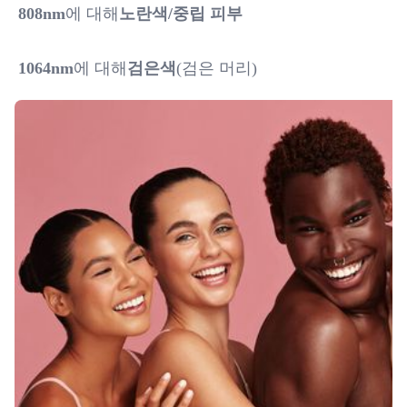
808nm
에 대해
노란색/중립 피부
1064nm
에 대해
검은색
(검은 머리)