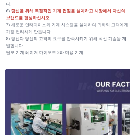
Warranty:
다.
2년
6)
당신을 위해 독점적인 기계 껍질을 설계하고 시장에서 자신의 
Name:
브랜드를 형성하십시오.
.
영구 제모 휴대용 808 다이오드 레이저 제모
7) 새로운 인터페이스와 기계 시스템을 설계하여 귀하와 고객에게 
Spot Size:
가장 편리하게 만듭니다.
12*12mm 12*20mm 15*27mm 선택
8) 당신과 당신의 고객의 요구를 만족시키기 위해 최신 기술을 개
Laser Wavelength:
발합니다.
808nm-810nm
탈모 기계 레이저 다이오드 3파 미용 기계
Laser Bars:
6-16바
Languages Option:
영어, 스페인어, 포르투갈어, 터키어...
Screen:
8.4/10.4인치 컬러 터치스크린
OEM/ODM Service:
그렇습니다, 전문가
Power Supplier:
220V, 50Hz 또는 110V, 60Hz
Software: