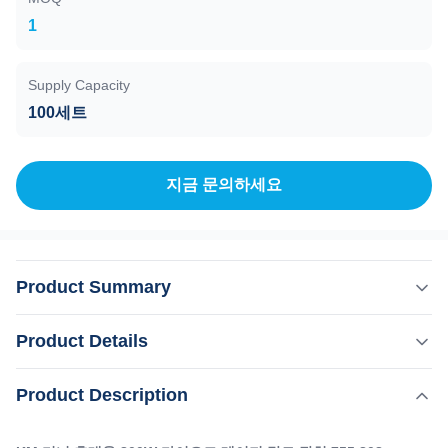
1
Supply Capacity
100세트
지금 문의하세요
Product Summary
KM 미니 휴대용 800W 다이오드 레이저 탈모 장치 755 808
Product Details
1064nm 파장 우리 를 선택 하는 이유 아이스 레이저 기계에
대한 전문 OEM, ODM 서비스 1) 재고 12시간 배송2)어떤 색
,
Product Description
강조하다:
800W 휴대용 다이오드 레이저 기계
을든 인쇄여러분이 원하는 기계가 여러분의 고객과 함께 가
,
휴대용 다이오드 레이저 기계 전문
장 좋아하는 기계가 되도록 하세요.3)로고를 인쇄하세요머
가정용 휴대용 다이오드 레이저 탈모 기계