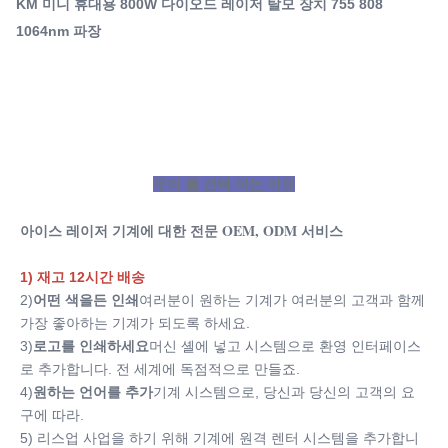
KM 미니 휴대용 800W 다이오드 레이저 탈모 장치 755 808
신 셸에 넣고 시스템으로 환영 인터페이스로 추가합니다. 전
1064nm 파장
세계에 독점적으로 만들죠.4)원하는 언어를 추가기계 시스
Q-Switch:
템으로, 당신과 당신의 고객의 요구에 따라.5) 리스업 사업
아니
Laser Type:
을 하기 위해 기계에 원격 렌터 시스템을 추가합니다...
레이저 다이오드
Style:
휴대용
우리 를 선택 하는 이유
Type:
레이저
아이스 레이저 기계에 대한 전문 OEM, ODM 서비스
Feature:
여드름 치료, 제모, 부기 방지, 혈관 제거, 유방 강화제, 다크
1) 재고 12시간 배송
서클, 성형수술, 제모, 색소 제거, 색소침착 교정기, 모공 제
2)
어떤 색을든 인쇄
여러분이 원하는 기계가 여러분의 고객과 함께 
거제, 피부 회춘, 피부 강화, 미백, 주름 제거제
가장 좋아하는 기계가 되도록 하세요.
Application:
3)
로고를 인쇄하세요
머신 셸에 넣고 시스템으로 환영 인터페이스
상용을 위해, 상용 & 가정용을 위해
로 추가합니다. 전 세계에 독점적으로 만들죠.
After-Sales Service Provided:
4)
원하는 언어를 추가
기계 시스템으로, 당신과 당신의 고객의 요
작동하는 무료 예비품, 온라인 지원, 비디오 기술 지원, 현장
구에 따라.
설치와 훈련하면서, 현장 유지 보수와 수리 서비스
5) 리스업 사업을 하기 위해 기계에 원격 렌터 시스템을 추가합니