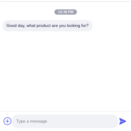
9.
플러그 앤 플레이 커넥터
플러그 앤 플레이 커넥터
10:38 PM
Good day, what product are you looking for?
10.
독립적인 물과 전기 순환
독립적인 물과 전력 순환 100% 물 누출로 인한 단류를 피합니다.
11.
전류와 전압의 디지털화
펌프, 냉장고, 중요한 요소를 효과적으
로 모니터링
12.
USB 소프트웨어를 지원합니다
업데이트, 전체 기계 케이스를 
열 필요가 없습니다
13.
새 프린터 기능
무료 프린터 기능을 추가하는 데 도움이 될 수 
있습니다