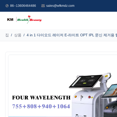
86--13606464486
sales@wfkmdz.com
집
/
상품
/
4 in 1 다이오드 레이저 E-라이트 OPT IPL 문신 제거용