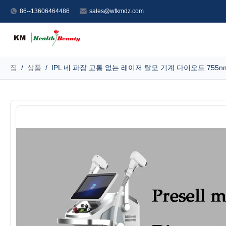
86--13606464486
sales@wfkmdz.com
집
/
상품
/
IPL 네 파장 고통 없는 레이저 탈모 기계 다이오드 755nm 8