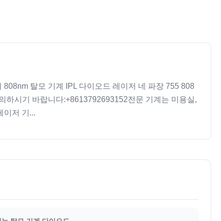
 808nm 탈모 기계 IPL 다이오드 레이저 네 파장 755 808
의하시기 바랍니다:+8613792693152전문 기계는 미용실,
이저 기...
없는 탈모 기계 다이오드