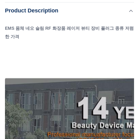
KM1번알리바바에서 뷰티 장비 판매 2.CE 승인지방 연소기
,
Product Description
강조하다:
ODM EM 슬림 네오 머신
3빠른 배송을 지원합니다.3일 4최소30%지불 방법 5지원 제
,
EM 스림 네오 머신 뷰티 장비
OEM Ems Neo 기계
품외모 사용자 정의 6.2년보증 무료 배송은 해상 운송입니
EMS 몸체 네오 슬림 RF 화장품 레이저 뷰티 장비 플러그 종류 저렴
다. 다른 운송 수단이 필요하면 판매에 연락하십시오. 감사
Type:
한 가격
합니다. 제품 설명 24시간 이내에 온라인에서 빠른 답변을
슬리밍 기계
받으시겠습니까? 제 전화/WhatsApp/Wechat 번호에 문의
Feature:
체중 감량, 피부 타이트닝, 셀룰라이트 감소
하시기 바랍니다:+8615095095081전문 기계는 ...
Plugs Type:
다르, 영국, EU, 우리, CN, JP, 자, 그것 AU
Application:
상업용
Target Area:
신체, 비키니/친밀한, 다리/팔, 기타
Handles:
2/4피스 핸들
Product Name:
고강도 전자석 슬림 미용기
Shape Of Stimulatio: