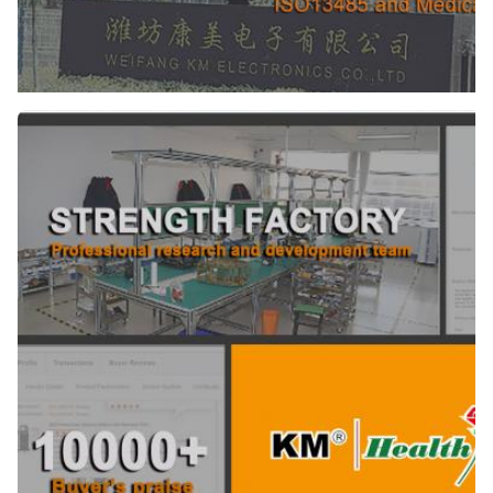
펄스: 변형된 파동
Pulsation::
300us
Output Intensity::
0~7테슬라
Product Size:
57*51*135cm
Treatment Area:
배, 허벅지, 팔
Screen:
10인치 터치스크린
Aesthetic Machines Type:
EMS 바디 스컬프
After-Sales Service Provided:
무료 예비 부품, 온라인 지원, 현장 설치, 시운전 및 교육, 비
디오 기술 지원, 현장 유지 보수 및 수리 서비스
Warranty:
2년
Name: