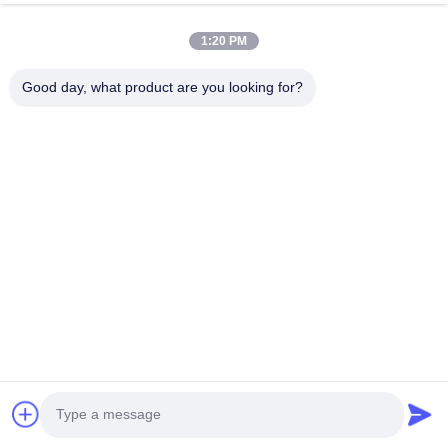
2. 인증 인증품질 보장
1:20 PM
* TUV 의학적 CE 승인 93/42/EEC 표준
Good day, what product are you looking for?
* TUV ISO 13485:2016 생산 라인 검사에 대한 최신 표준과 
* 현재 중국 시장에서 TUV에서 의료 CE와 ISO13485을 얻
3최고의 품질과 우수한 판매 후 서비스를 위해 전문 제품
우리 회사는 우리의 아름다움 기계의 품질에 매우 엄격합니다. 
입니다
기계의 모든 부분과 기능을, 우리의 고객이 최고의 기계를 얻을
4- 전문적인 패키지와 빠른 배송
강하고 아름다운 알루미늄 합금 케이스는 폼 고정장치 내부와 
서비스를 제공 할 수 있습니다, 단지 실제 요청에 의존합니다.배