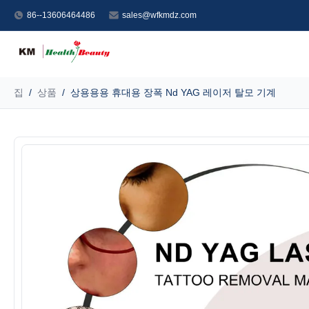
86--13606464486
sales@wfkmdz.com
집
/
상품
/
상용용용 휴대용 장폭 Nd YAG 레이저 탈모 기계