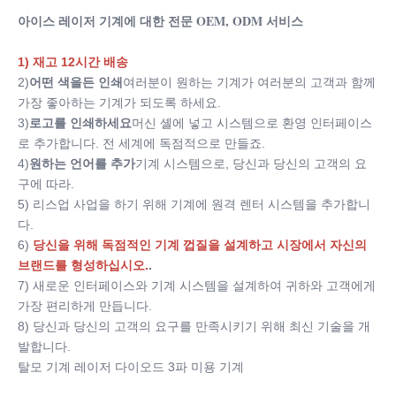
아이스 레이저 기계에 대한 전문 OEM, ODM 서비스
문신 제거제 레이저 nd-yag 레이저 휴대용 2000mj 탄소 껍
질 레이저
1) 재고 12시간 배송
Screen:
2)
어떤 색을든 인쇄
여러분이 원하는 기계가 여러분의 고객과 함께 
10.4 터치스크린
가장 좋아하는 기계가 되도록 하세요.
Handpiece:
3)
로고를 인쇄하세요
머신 셸에 넣고 시스템으로 환영 인터페이스
4세대 핸들
로 추가합니다. 전 세계에 독점적으로 만들죠.
Laser Tattoo Removal Equipment:
4)
원하는 언어를 추가
기계 시스템으로, 당신과 당신의 고객의 요
CE ISO TUV 승인
구에 따라.
Wavelength:
5) 리스업 사업을 하기 위해 기계에 원격 렌터 시스템을 추가합니
이중 파장 1064nm, 532nm
다.
Single-Pulse Energy:
6)
당신을 위해 독점적인 기계 껍질을 설계하고 시장에서 자신의 
1500mJ (1064nm);
1500mJ(1064nm);
400mJ (532nm)
브랜드를 형성하십시오.
.
400mJ(532nm)
7) 새로운 인터페이스와 기계 시스템을 설계하여 귀하와 고객에게 
Software:
가장 편리하게 만듭니다.
클라이언트의 로고를 무료로 추가할 수 있습니다.
8) 당신과 당신의 고객의 요구를 만족시키기 위해 최신 기술을 개
Training:
발합니다.
수동 사용자+DVD+온라인 교육
탈모 기계 레이저 다이오드 3파 미용 기계
Delivery Time: