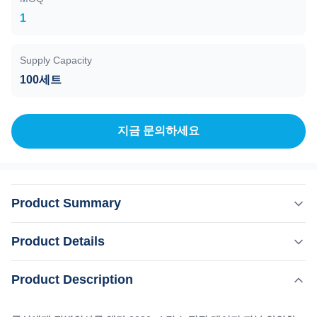
1
Supply Capacity
100세트
지금 문의하세요
Product Summary
문신에게 작별인사를 해라 2000mj 탄소 껍질 레이저 피부
Product Details
하얀화 할인 40% 할인 가격 문신 제거 레이저 nd-yag 레이
저 휴대용 2000mj 탄소 껍질 1064nm 532nm 1320nm 피부
,
Product Description
강조하다:
OEM Q 스위치 ND Yag 레이저 머신
백화 16 년의 아름다움 의료 장비 제조사 중국에서 우릴 선
,
ODM Q 스위치 ND Yag 레이저 기계
택해서, 우리는 당신을 실망시키지 않을 것입니다 우리 를
2000mj 탄소 펠링 레이저 기계