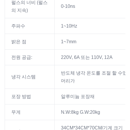
펄스의 너비 (펄스
0-10ns
의 지속)
주파수
1~10Hz
밝은 점
1~7mm
전원 공급:
220V, 6A 또는 110V, 12A
반도체 냉각 온도를 조절 할 수있는
냉각 시스템
머리가
포장 방법
알루미늄 포장재
무게
N.W:8kg G.W:20kg
34CM*34CM*70CM/기계 크기