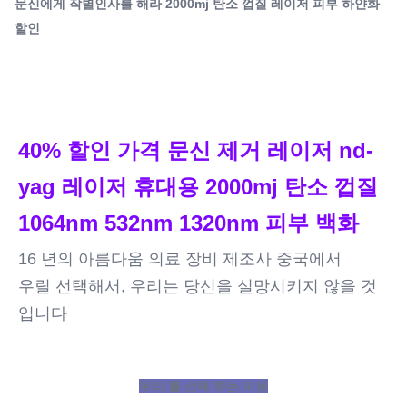
문신에게 작별인사를 해라 2000mj 탄소 껍질 레이저 피부 하얀화
선택 하는 이유 아이스 레이저 기계에 대한 전문 OEM,
할인
ODM 서비스 1) 재고 12시간 배송2)어떤 색을든 인쇄여러분
Q-Switch:
이 원하는 기계가 여러분의 고객과 함께 가장 좋아하는 기계
그래요
Laser Type:
가 되도록 하세요.3)로고를 인쇄하세요머신 ...
Nd : 야그 레이저
Style:
40% 할인 가격 문신 제거 레이저 nd-
휴대용
Type:
yag 레이저 휴대용 2000mj 탄소 껍질 
레이저
Feature:
1064nm 532nm 1320nm 피부 백화
색소제거, 모공제거, 피부탄력, 문신제거, 미백, 피부회춘
Application:
16 년의 아름다움 의료 장비 제조사 중국에서
상업용
우릴 선택해서, 우리는 당신을 실망시키지 않을 것
After-Sales Service Provided:
입니다
작동하는 무료 예비품, 온라인 지원, 비디오 기술 지원, 현장
설치와 훈련하면서, 현장 유지 보수와 수리 서비스
Warranty:
2년, 2년 보증
우리 를 선택 하는 이유
Name: