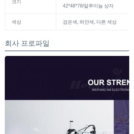
크기
42*48*78/알루미늄 상자
색상
검은색, 하얀색, 다른 색상
회사 프로파일