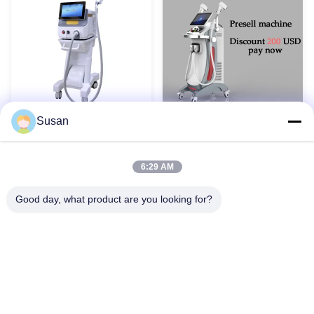
Susan
미용실 섬유 레이저 탈모 기
IPL 네 파장 고통 없는 레이
계 300W 500W 정지 스타일
저 탈모 기계 다이오드
755nm 808nm 940nm
6:29 AM
1064nm
최고의 가격을 얻으십시오
최고의 가격을 얻으십시오
Good day, what product are you looking for?
1
2
3
4
5
Tel: 86--13606464486
이메일: sales@wfkmdz.com