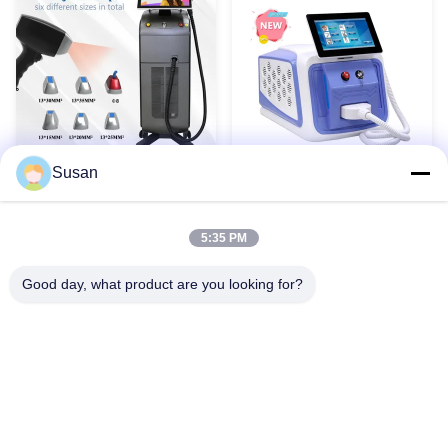
Susan
808nm 다이오드 레이저 영
빅 스팟 4cm2 755 808
구 탈모 기계 8.4 / 10.4 인치
1064nm 아이스 티타늄 다
터치 스크린
이오드 트리오 레이저 탈모
5:35 PM
미용 기계
최고의 가격을 얻으십시오
최고의 가격을 얻으십시오
Good day, what product are you looking for?
1
2
3
4
5
Tel: 86--13606464486
이메일: sales@wfkmdz.com